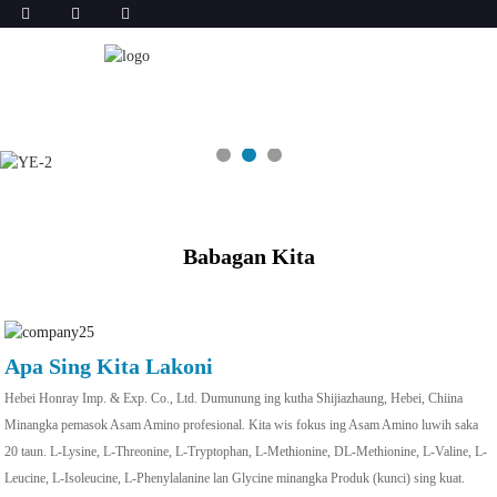
Babagan Kita
Apa Sing Kita Lakoni
Hebei Honray Imp. & Exp. Co., Ltd. Dumunung ing kutha Shijiazhaung, Hebei, Chiina
Minangka pemasok Asam Amino profesional. Kita wis fokus ing Asam Amino luwih saka
20 taun. L-Lysine, L-Threonine, L-Tryptophan, L-Methionine, DL-Methionine, L-Valine, L-
Leucine, L-Isoleucine, L-Phenylalanine lan Glycine minangka Produk (kunci) sing kuat.