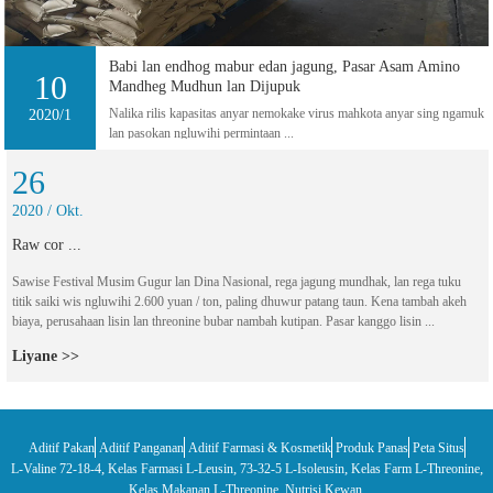
Babi lan endhog mabur edan jagung, Pasar Asam Amino
10
Mandheg Mudhun lan Dijupuk
Nalika rilis kapasitas anyar nemokake virus mahkota anyar sing ngamuk
2020/1
lan pasokan ngluwihi permintaan ...
26
2020 / Okt.
Raw cor ...
Sawise Festival Musim Gugur lan Dina Nasional, rega jagung mundhak, lan rega tuku
titik saiki wis ngluwihi 2.600 yuan / ton, paling dhuwur patang taun. Kena tambah akeh
biaya, perusahaan lisin lan threonine bubar nambah kutipan. Pasar kanggo lisin ...
Liyane >>
Aditif Pakan
Aditif Panganan
Aditif Farmasi & Kosmetik
Produk Panas
Peta Situs
,
,
,
,
L-Valine 72-18-4
Kelas Farmasi L-Leusin
73-32-5 L-Isoleusin
Kelas Farm L-Threonine
,
,
Kelas Makanan L-Threonine
Nutrisi Kewan